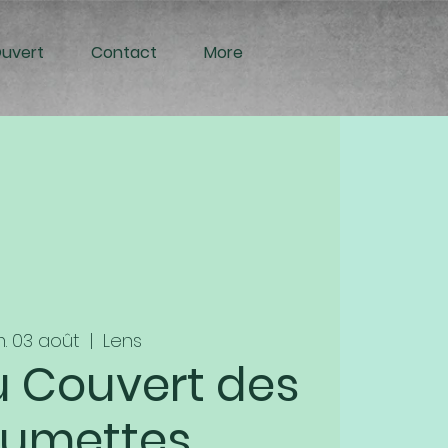
Ouvert
Contact
More
m. 03 août
  |  
Lens
u Couvert des
oumettes