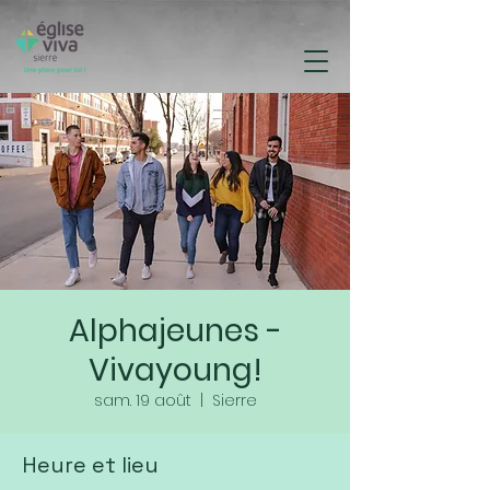
Alphajeunes -
Vivayoung!
sam. 19 août
  |  
Sierre
Heure et lieu