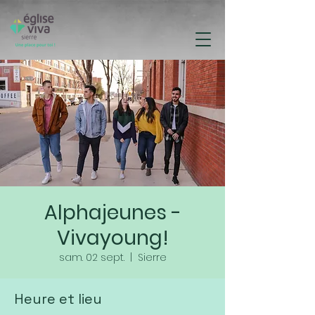
Alphajeunes -
Vivayoung!
sam. 02 sept.
  |  
Sierre
Heure et lieu