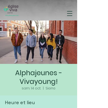
Alphajeunes -
Vivayoung!
sam. 14 oct.
  |  
Sierre
Heure et lieu