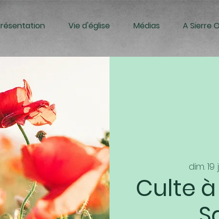
Présentation
Vie d'église
Médias
A Sierre 
dim. 19 ju
Culte à 
S