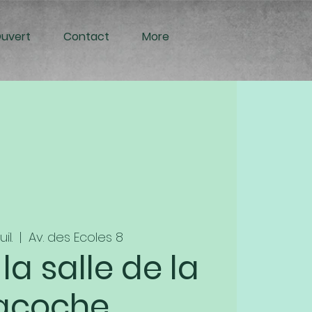
Ouvert
Contact
More
il.
  |  
Av. des Ecoles 8
la salle de la
acoche