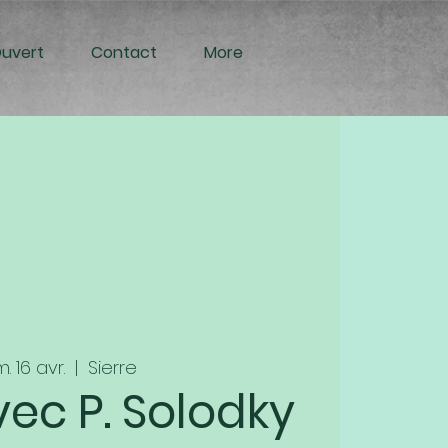
Ouvert
Contact
More
. 16 avr.
  |  
Sierre
vec P. Solodky