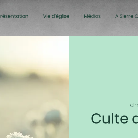
Présentation
Vie d'église
Médias
A Sierre 
dim
Culte 