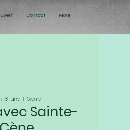
Ouvert
Contact
More
. 18 janv.
  |  
Sierre
avec Sainte-
Cène