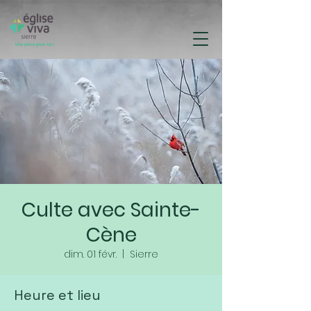
Culte avec Sainte-
Cène
dim. 01 févr.
  |  
Sierre
Heure et lieu