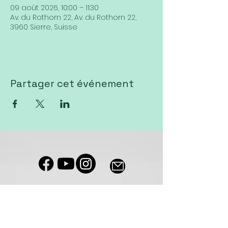
09 août 2026, 10:00 – 11:30
Av. du Rothorn 22, Av. du Rothorn 22,
3960 Sierre, Suisse
Partager cet événement
Notre salle de culte est accessible
aux personnes à mobilité réduite