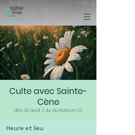
Culte avec Sainte-
Cène
dim. 23 août
  |  
Av. du Rothorn 22
Heure et lieu