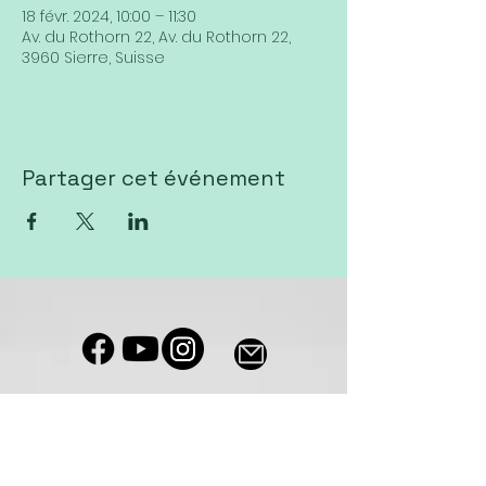
18 févr. 2024, 10:00 – 11:30
Av. du Rothorn 22, Av. du Rothorn 22,
3960 Sierre, Suisse
Partager cet événement
Notre salle de culte est accessible
aux personnes à mobilité réduite