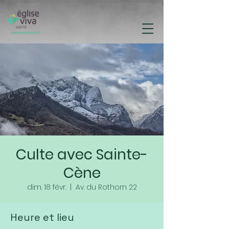
Culte avec Sainte-
Cène
dim. 18 févr.
  |  
Av. du Rothorn 22
Heure et lieu