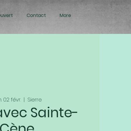
Ouvert
Contact
More
. 02 févr.
  |  
Sierre
avec Sainte-
Cène