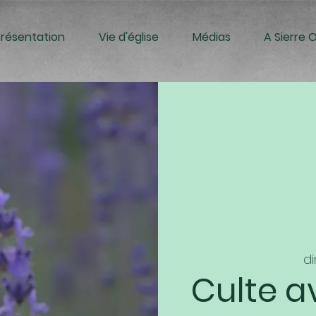
Présentation
Vie d'église
Médias
A Sierre 
di
Culte a