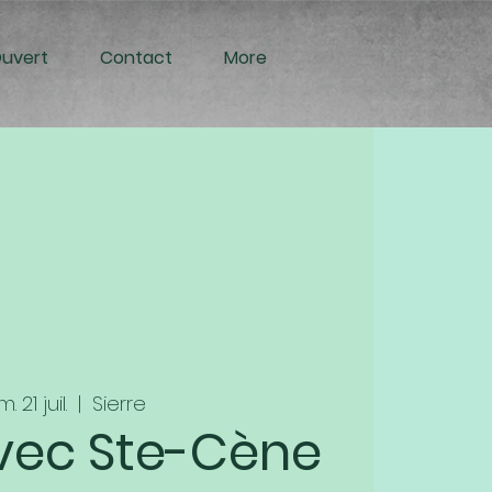
Ouvert
Contact
More
m. 21 juil.
  |  
Sierre
vec Ste-Cène