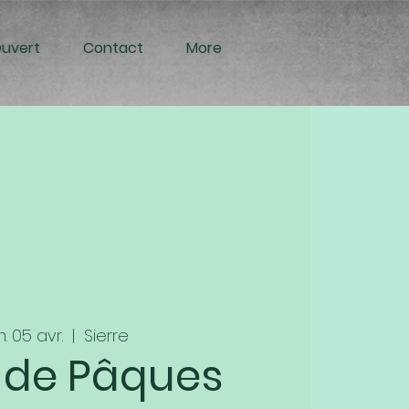
Ouvert
Contact
More
. 05 avr.
  |  
Sierre
 de Pâques