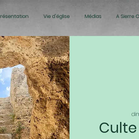
Présentation
Vie d'église
Médias
A Sierre 
dim
Culte