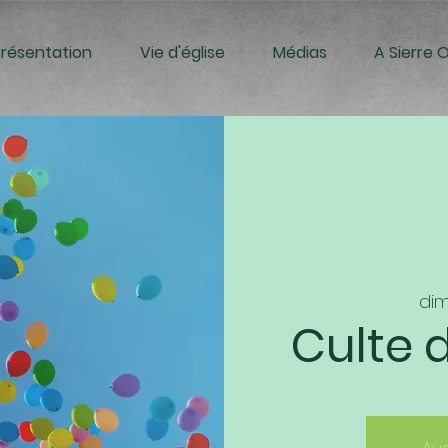
Présentation
Vie d'église
Médias
A Sierre 
dim
Culte 