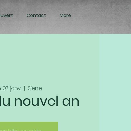
Ouvert
Contact
More
. 07 janv.
  |  
Sierre
du nouvel an