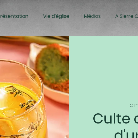
Présentation
Vie d'église
Médias
A Sierre 
dim
Culte d
d'u