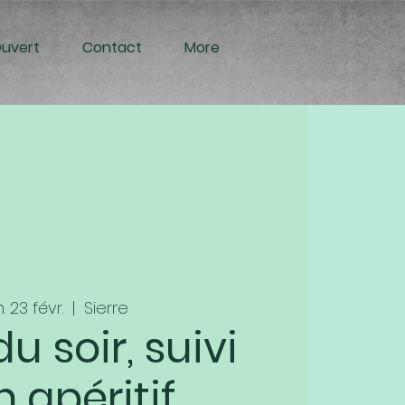
Ouvert
Contact
More
. 23 févr.
  |  
Sierre
u soir, suivi
n apéritif