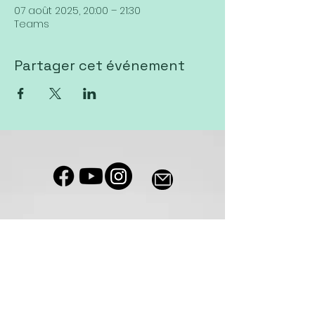
07 août 2025, 20:00 – 21:30
Teams
Partager cet événement
Notre salle de culte est accessible
aux personnes à mobilité réduite
Eglise VIVA Sierre
Av. Rothorn 22
3960 Sierre