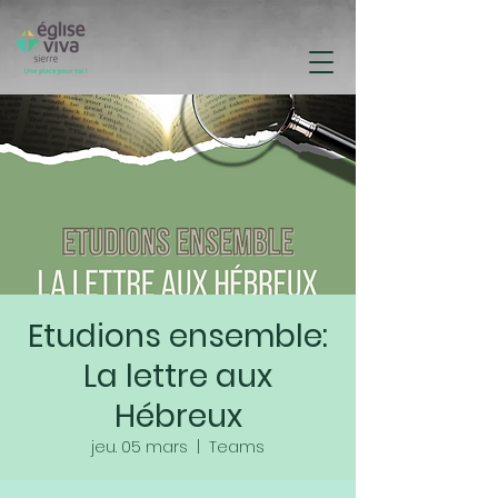
Etudions ensemble:
La lettre aux
Hébreux
jeu. 05 mars
  |  
Teams