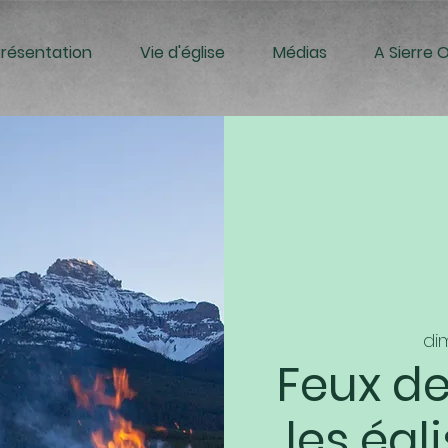
Présentation
Vie d'église
Médias
A Sierre 
dim
Feux de
les égl