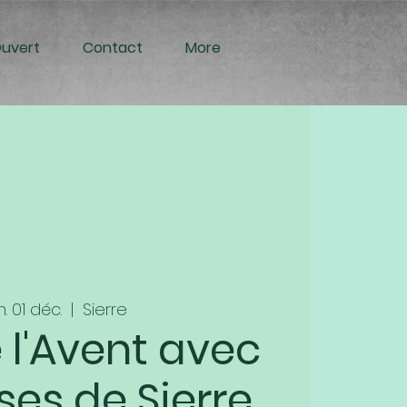
Ouvert
Contact
More
. 01 déc.
  |  
Sierre
 l'Avent avec
ises de Sierre