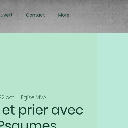
Ouvert
Contact
More
22 oct.
  |  
Eglise VIVA
 et prier avec
 Psaumes