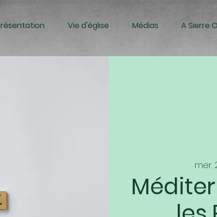
Présentation
Vie d'église
Médias
A Sierre 
mer. 
Méditer
les