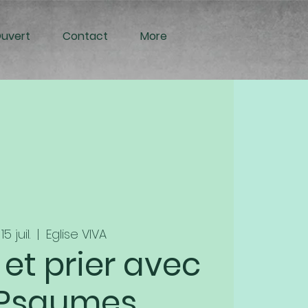
Ouvert
Contact
More
5 juil.
  |  
Eglise VIVA
 et prier avec
 Psaumes