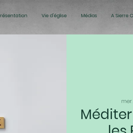
Présentation
Vie d'église
Médias
A Sierre 
mer. 1
Méditer
les