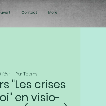
Ouvert
Contact
More
3 févr.
  |  
Par Teams
s "Les crises
oi" en visio-