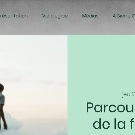
Présentation
Vie d'église
Médias
A Sierre 
jeu. 1
Parcour
de la f