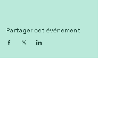
Partager cet événement
Notre salle de culte est accessible
aux personnes à mobilité réduite
Eglise VIVA Sierre
Av. Rothorn 22