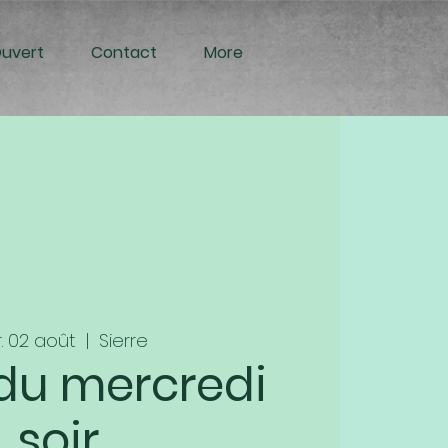
Ouvert
Contact
More
. 02 août
  |  
Sierre
 du mercredi
soir