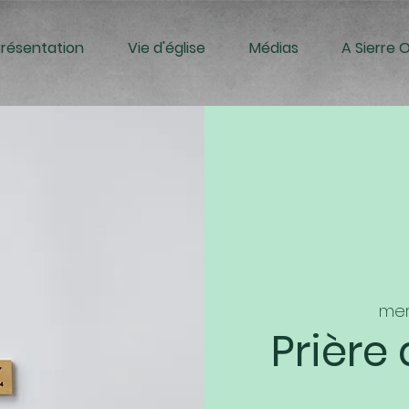
Présentation
Vie d'église
Médias
A Sierre 
mer
Prière