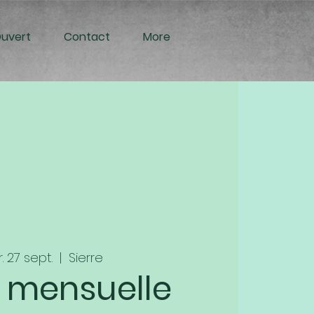
Ouvert
Contact
More
. 27 sept.
  |  
Sierre
e mensuelle