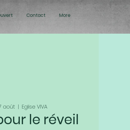
Ouvert
Contact
More
07 août
  |  
Eglise VIVA
pour le réveil