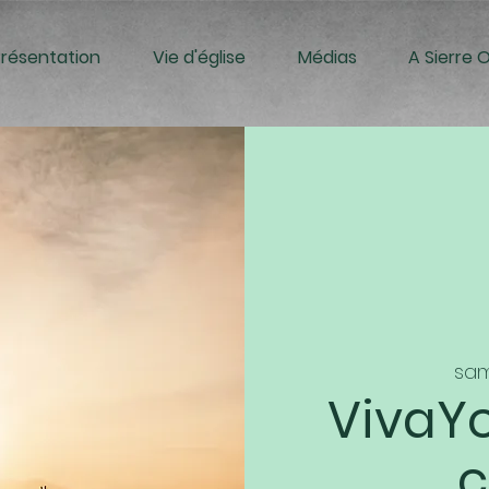
Présentation
Vie d'église
Médias
A Sierre 
sam
VivaYo
c