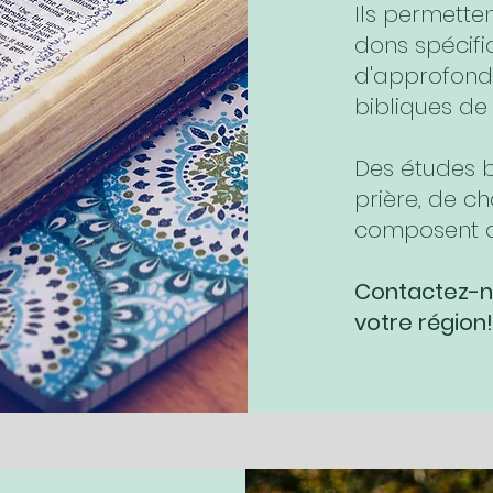
Ils permette
dons spécifiq
d'approfondi
bibliques d
Des études b
prière, de ch
composent ce
Contactez-n
votre région