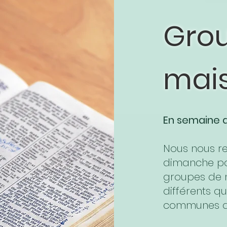
Gro
mai
En semaine d
Nous nous r
dimanche pou
groupes de 
différents qu
communes avoi